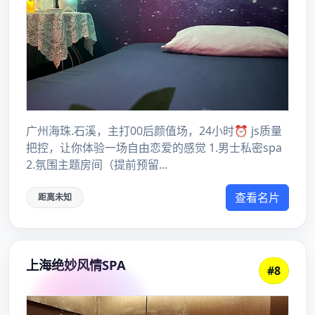
家嘴附近的一家高端茶馆，提供各种名贵的茶叶和精致的茶点，适
合商务洽谈和高端社交。而在张江高科技园区附近的一家科技茶
馆，则将科技与茶文化相结合，通过智能设备展示茶叶的种植和制
作过程，让人们在品茶的同时，了解更多的茶文化知识。## 结语上
海的每个区都有其独特的品茶场所，无论是喜欢历史文化、时尚潮
流、文艺气息还是多元融合的茶友，都能在上海找到适合自己的品
茶之地。希望这份上海品茶喝茶计划能帮助你在这座城市中找到属
于自己的茶香世界。
Posted In
魔都高端服务工作室
You May Also Like These Articles